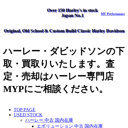
Over 150 Harley's in stock
MY Performance
Japan No.1
Original, Old School & Custom Build Classic Harley Davidson
ハーレー・ダビッドソンの下
取・買取りいたします。査
定・売却はハーレー専門店
MYPにご相談ください。
TOP PAGE
USED STOCK
ハーレー 中古 国内在庫
エボリューション 中古 国内在庫