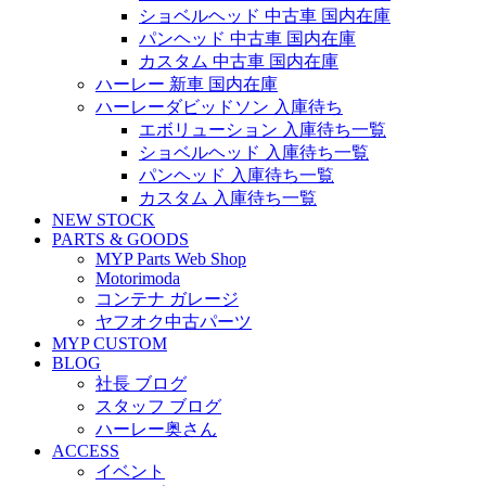
ショベルヘッド 中古車 国内在庫
パンヘッド 中古車 国内在庫
カスタム 中古車 国内在庫
ハーレー 新車 国内在庫
ハーレーダビッドソン 入庫待ち
エボリューション 入庫待ち一覧
ショベルヘッド 入庫待ち一覧
パンヘッド 入庫待ち一覧
カスタム 入庫待ち一覧
NEW STOCK
PARTS & GOODS
MYP Parts Web Shop
Motorimoda
コンテナ ガレージ
ヤフオク中古パーツ
MYP CUSTOM
BLOG
社長 ブログ
スタッフ ブログ
ハーレー奥さん
ACCESS
イベント