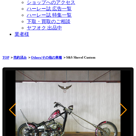
ショップへのアクセス
ハーレー誌 広告一覧
ハーレー誌 特集一覧
下取・買取のご相談
ヤフオク 出品中
業者様
TOP
＞
売約済み
＞
Others/その他の車種
＞S&S Shovel Custom