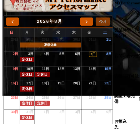
MYPerforman
2026年8月
今月
営業時間
日
月
火
水
木
金
土
定休日
26日
27日
28日
29日
30日
31日
1日
夏季休業
2日
3日
4日
5日
6日
8日
7日
お問い合わせ
定休日
9日
10日
11日
12日
13日
14日
15日
定休日
定休日
古物商許可証
16日
17日
18日
19日
20日
21日
22日
定休日
認証工場完
23日
24日
25日
26日
27日
28日
29日
備
定休日
定休日
30日
31日
1日
2日
3日
4日
5日
定休日
お振込
先