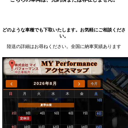
どのような車種でも下取いたします。お気軽にご相談くださ
い。
陸送の詳細はお尋ねください。全国に納車実績あります
MYPerforman
2026年8月
今月
営業時間
日
月
火
水
木
金
土
定休日
26日
27日
28日
29日
30日
31日
1日
夏季休業
2日
3日
4日
5日
6日
7日
8日
お問い合わせ
定休日
9日
10日
11日
12日
13日
14日
15日