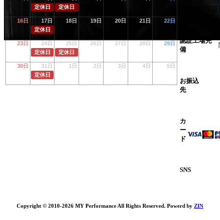
定休日
定休日
古物商許可証
16日
17日
18日
19日
20日
21日
22日
定休日
認証工場完
23日
24日
25日
26日
27日
28日
29日
備
定休日
定休日
30日
31日
1日
2日
3日
4日
5日
定休日
お振込
先
カ
ー
ド
SNS
Copyright © 2010-2026 MY Performance All Rights Reserved. Powerd by
ZIN