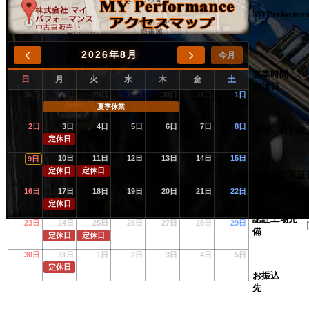
MYPerforman
2026年8月
今月
営業時間
日
月
火
水
木
金
土
定休日
26日
27日
28日
29日
30日
31日
1日
夏季休業
2日
3日
4日
5日
6日
7日
8日
お問い合わせ
定休日
10日
11日
12日
13日
14日
15日
9日
定休日
定休日
古物商許可証
16日
17日
18日
19日
20日
21日
22日
定休日
認証工場完
23日
24日
25日
26日
27日
28日
29日
備
定休日
定休日
30日
31日
1日
2日
3日
4日
5日
定休日
お振込
先