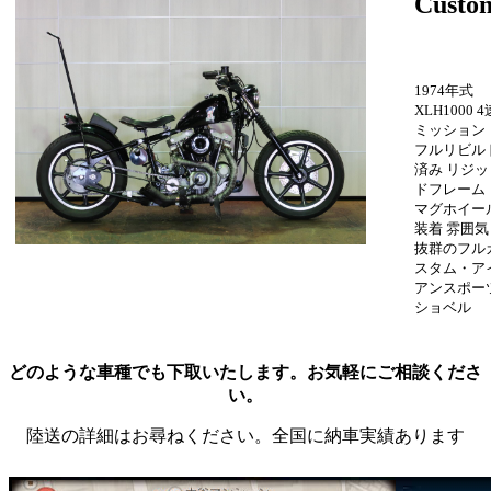
Custo
1974年式
XLH1000 4
ミッション
フルリビル
済み リジッ
ドフレーム
マグホイー
装着 雰囲気
抜群のフル
スタム・ア
アンスポー
ショベル
どのような車種でも下取いたします。お気軽にご相談くださ
い。
陸送の詳細はお尋ねください。全国に納車実績あります