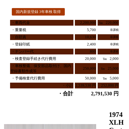
1974 XLH Custom
国内新規登録 3年車検 取得
・車両代金
2,200,000
220,000
Tax
・重量税
5,700
非課税
・自賠責
10,630
非課税
・登録印紙
2,400
非課税
・ナンバー代
800
非課税
・検査登録手続き代行費用
20,000
2,000
Tax
・車検整備、保安部品取付け、国内
250,000
25,000
Tax
登録書類作成等
・予備検査代行費用
50,000
5,000
Tax
・小計
2,539,530 円
252,000 円
・合計
2,791,530 円
1974
XLH