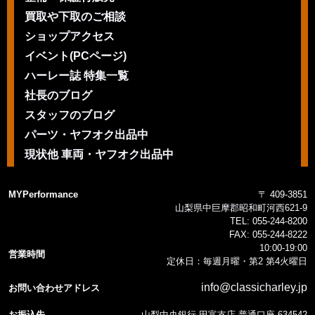
買取や下取のご相談
ショップアクセス
イベント(PCページ)
ハーレー誌 特集一覧
社長のブログ
スタッフのブログ
パーツ・ヤフオク出品中
現状他 車両・ヤフオク出品中
MYPerformance
〒 409-3851
山梨県中巨摩郡昭和町河西621-9
TEL:
055-244-8200
FAX:
055-244-8222
10:00-19:00
営業時間
定休日：毎週月曜・第2 第4火曜日
info@classicharley.jp
お問い合わせアドレス
お振込先
山梨中央銀行 田富支店 普通口座 634542