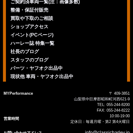
ご契約済車両一覧(注：画像多数)
整備・保証付販売
買取や下取のご相談
ショップアクセス
イベント(PCページ)
ハーレー誌 特集一覧
社長のブログ
スタッフのブログ
パーツ・ヤフオク出品中
現状他 車両・ヤフオク出品中
MYPerformance
〒 409-3851
山梨県中巨摩郡昭和町河西621-9
TEL:
055-244-8200
FAX:
055-244-8222
10:00-19:00
営業時間
定休日：毎週月曜・第2 第4火曜日
info@classicharley.jp
お問い合わせアドレス