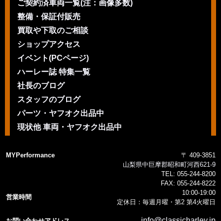
ご契約済車両一覧(注：画像多数)
整備・保証付販売
買取や下取のご相談
ショップアクセス
イベント(PCページ)
ハーレー誌 特集一覧
社長のブログ
スタッフのブログ
パーツ・ヤフオク出品中
現状他 車両・ヤフオク出品中
MYPerformance
〒 409-3851
山梨県中巨摩郡昭和町河西621-9
TEL:
055-244-8200
FAX:
055-244-8222
10:00-19:00
営業時間
定休日：毎週月曜・第2 第4火曜日
info@classicharley.jp
お問い合わせアドレス