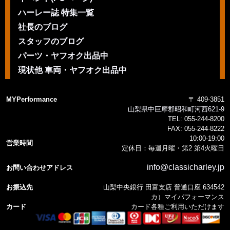
ハーレー誌 特集一覧
社長のブログ
スタッフのブログ
パーツ・ヤフオク出品中
現状他 車両・ヤフオク出品中
MYPerformance
〒 409-3851
山梨県中巨摩郡昭和町河西621-9
TEL:
055-244-8200
FAX:
055-244-8222
10:00-19:00
営業時間
定休日：毎週月曜・第2 第4火曜日
info@classicharley.jp
お問い合わせアドレス
お振込先
山梨中央銀行 田富支店 普通口座 634542
カ）マイパフォーマンス
カード
カード各種ご利用いただけます