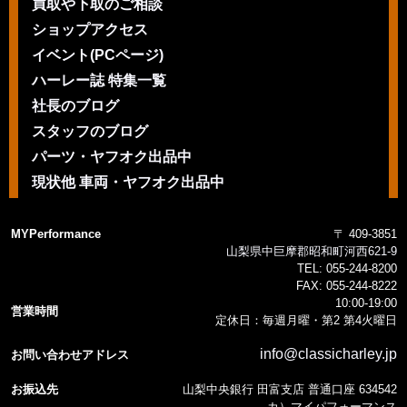
買取や下取のご相談
ショップアクセス
イベント(PCページ)
ハーレー誌 特集一覧
社長のブログ
スタッフのブログ
パーツ・ヤフオク出品中
現状他 車両・ヤフオク出品中
MYPerformance
〒 409-3851
山梨県中巨摩郡昭和町河西621-9
TEL:
055-244-8200
FAX:
055-244-8222
10:00-19:00
営業時間
定休日：毎週月曜・第2 第4火曜日
info@classicharley.jp
お問い合わせアドレス
お振込先
山梨中央銀行 田富支店 普通口座 634542
カ）マイパフォーマンス