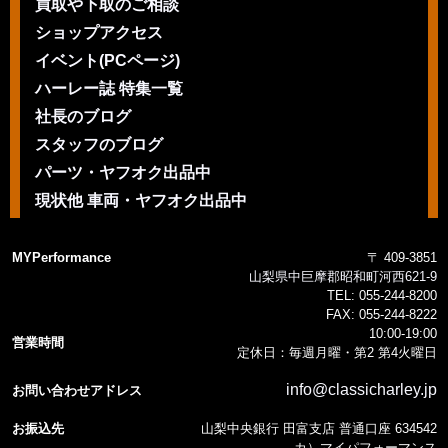
買取や下取のご相談
ショップアクセス
イベント(PCページ)
ハーレー誌 特集一覧
社長のブログ
スタッフのブログ
パーツ・ヤフオク出品中
現状他 車両・ヤフオク出品中
MYPerformance
〒 409-3851
山梨県中巨摩郡昭和町河西621-9
TEL:
055-244-8200
FAX:
055-244-8222
10:00-19:00
営業時間
定休日：毎週月曜・第2 第4火曜日
info@classicharley.jp
お問い合わせアドレス
お振込先
山梨中央銀行 田富支店 普通口座 634542
カ）マイパフォーマンス