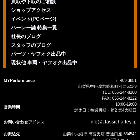
買取や下取のご相談
ショップアクセス
イベント(PCページ)
ハーレー誌 特集一覧
社長のブログ
スタッフのブログ
パーツ・ヤフオク出品中
現状他 車両・ヤフオク出品中
MYPerformance
〒 409-3851
山梨県中巨摩郡昭和町河西621-9
TEL:
055-244-8200
FAX:
055-244-8222
10:00-19:00
営業時間
定休日：毎週月曜・第2 第4火曜日
info@classicharley.jp
お問い合わせアドレス
お振込先
山梨中央銀行 田富支店 普通口座 634542
カ）マイパフォーマンス