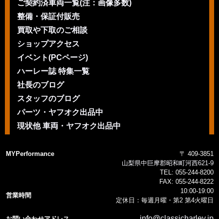
ご契約済車両一覧(注：画像多数)
整備・保証付販売
買取や下取のご相談
ショップアクセス
イベント(PCページ)
ハーレー誌 特集一覧
社長のブログ
スタッフのブログ
パーツ・ヤフオク出品中
現状他 車両・ヤフオク出品中
MYPerformance
〒 409-3851
山梨県中巨摩郡昭和町河西621-9
TEL:
055-244-8200
FAX:
055-244-8222
10:00-19:00
営業時間
定休日：毎週月曜・第2 第4火曜日
info@classicharley.jp
お問い合わせアドレス