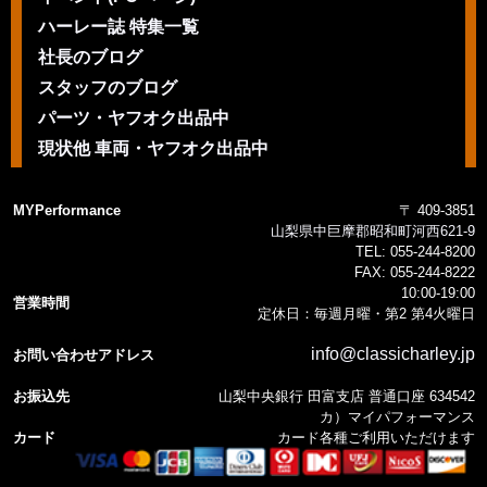
ハーレー誌 特集一覧
社長のブログ
スタッフのブログ
パーツ・ヤフオク出品中
現状他 車両・ヤフオク出品中
MYPerformance
〒 409-3851
山梨県中巨摩郡昭和町河西621-9
TEL:
055-244-8200
FAX:
055-244-8222
10:00-19:00
営業時間
定休日：毎週月曜・第2 第4火曜日
info@classicharley.jp
お問い合わせアドレス
お振込先
山梨中央銀行 田富支店 普通口座 634542
カ）マイパフォーマンス
カード
カード各種ご利用いただけます