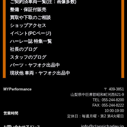
ご契約済車両一覧(注：画像多数)
整備・保証付販売
買取や下取のご相談
ショップアクセス
イベント(PCページ)
ハーレー誌 特集一覧
社長のブログ
スタッフのブログ
パーツ・ヤフオク出品中
現状他 車両・ヤフオク出品中
MYPerformance
〒 409-3851
山梨県中巨摩郡昭和町河西621-9
TEL:
055-244-8200
FAX:
055-244-8222
10:00-19:00
営業時間
定休日：毎週月曜・第2 第4火曜日
info@classicharley.jp
お問い合わせアドレス