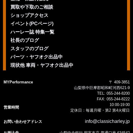
買取や下取のご相談
ショップアクセス
イベント(PCページ)
ハーレー誌 特集一覧
社長のブログ
スタッフのブログ
パーツ・ヤフオク出品中
現状他 車両・ヤフオク出品中
MYPerformance
〒 409-3851
山梨県中巨摩郡昭和町河西621-9
TEL:
055-244-8200
FAX:
055-244-8222
10:00-19:00
営業時間
定休日：毎週月曜・第2 第4火曜日
info@classicharley.jp
お問い合わせアドレス
お振込先
山梨中央銀行 田富支店 普通口座 634542