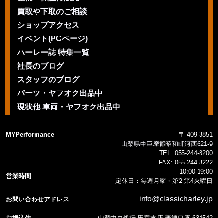
買取や下取のご相談
ショップアクセス
イベント(PCページ)
ハーレー誌 特集一覧
社長のブログ
スタッフのブログ
パーツ・ヤフオク出品中
現状他 車両・ヤフオク出品中
MYPerformance
〒 409-3851
山梨県中巨摩郡昭和町河西621-9
TEL:
055-244-8200
FAX:
055-244-8222
10:00-19:00
営業時間
定休日：毎週月曜・第2 第4火曜日
info@classicharley.jp
お問い合わせアドレス
お振込先
山梨中央銀行 田富支店 普通口座 634542