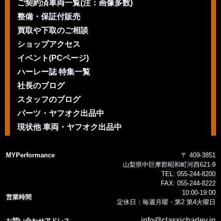
ご契約済車両一覧(注：画像多数)
整備・保証付販売
買取や下取のご相談
ショップアクセス
イベント(PCページ)
ハーレー誌 特集一覧
社長のブログ
スタッフのブログ
パーツ・ヤフオク出品中
現状他 車両・ヤフオク出品中
MYPerformance
〒 409-3851
山梨県中巨摩郡昭和町河西621-9
TEL:
055-244-8200
FAX:
055-244-8222
10:00-19:00
営業時間
定休日：毎週月曜・第2 第4火曜日
info@classicharley.jp
お問い合わせアドレス