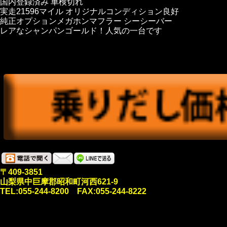
国内登録済み 車検切れ
実走21596マイル オリジナルコンディション良好
純正オプションメガホンマフラー シーシーバー
レアなシャンパンゴールド！人気の一台です
〒409-3851
山梨県中巨摩郡昭和町河西621-9
TEL:055-244-8200 FAX:055-244-8222