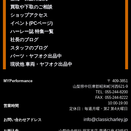
買取や下取のご相談
ショップアクセス
イベント(PCページ)
ハーレー誌 特集一覧
社長のブログ
スタッフのブログ
パーツ・ヤフオク出品中
現状他 車両・ヤフオク出品中
MYPerformance
〒 409-3851
山梨県中巨摩郡昭和町河西621-9
TEL:
055-244-8200
FAX:
055-244-8222
10:00-19:00
営業時間
定休日：毎週月曜・第2 第4火曜日
info@classicharley.jp
お問い合わせアドレス
お振込先
山梨中央銀行 田富支店 普通口座 634542