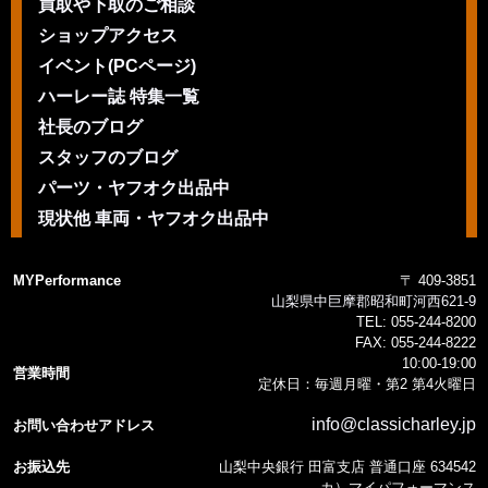
買取や下取のご相談
ショップアクセス
イベント(PCページ)
ハーレー誌 特集一覧
社長のブログ
スタッフのブログ
パーツ・ヤフオク出品中
現状他 車両・ヤフオク出品中
MYPerformance
〒 409-3851
山梨県中巨摩郡昭和町河西621-9
TEL:
055-244-8200
FAX:
055-244-8222
10:00-19:00
営業時間
定休日：毎週月曜・第2 第4火曜日
info@classicharley.jp
お問い合わせアドレス
お振込先
山梨中央銀行 田富支店 普通口座 634542
カ）マイパフォーマンス