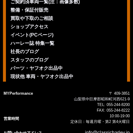
ご契約済車両一覧(注：画像多数)
整備・保証付販売
買取や下取のご相談
ショップアクセス
イベント(PCページ)
ハーレー誌 特集一覧
社長のブログ
スタッフのブログ
パーツ・ヤフオク出品中
現状他 車両・ヤフオク出品中
MYPerformance
〒 409-3851
山梨県中巨摩郡昭和町河西621-9
TEL:
055-244-8200
FAX:
055-244-8222
10:00-19:00
営業時間
定休日：毎週月曜・第2 第4火曜日
info@classicharley.jp
お問い合わせアドレス