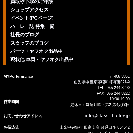
買取や下取のご相談
ショップアクセス
イベント(PCページ)
ハーレー誌 特集一覧
社長のブログ
スタッフのブログ
パーツ・ヤフオク出品中
現状他 車両・ヤフオク出品中
MYPerformance
〒 409-3851
山梨県中巨摩郡昭和町河西621-9
TEL:
055-244-8200
FAX:
055-244-8222
10:00-19:00
営業時間
定休日：毎週月曜・第2 第4火曜日
info@classicharley.jp
お問い合わせアドレス
お振込先
山梨中央銀行 田富支店 普通口座 634542
カ）マイパフォーマンス