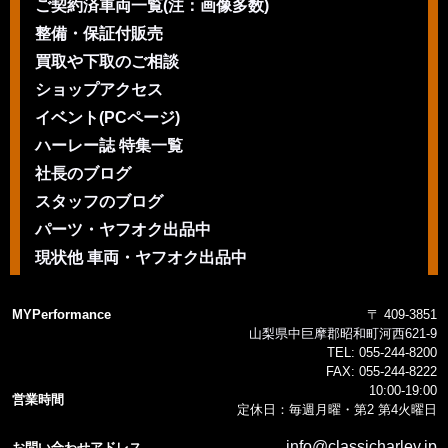
ご契約済車両一覧(注：画像多数)
整備・保証付販売
買取や下取のご相談
ショップアクセス
イベント(PCページ)
ハーレー誌 特集一覧
社長のブログ
スタッフのブログ
パーツ・ヤフオク出品中
現状他 車両・ヤフオク出品中
MYPerformance
〒 409-3851
山梨県中巨摩郡昭和町河西621-9
TEL:
055-244-8200
FAX:
055-244-8222
10:00-19:00
営業時間
定休日：毎週月曜・第2 第4火曜日
info@classicharley.jp
お問い合わせアドレス