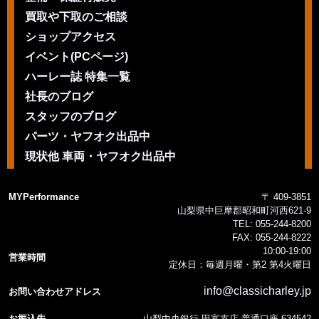
買取や下取のご相談
ショップアクセス
イベント(PCページ)
ハーレー誌 特集一覧
社長のブログ
スタッフのブログ
パーツ・ヤフオク出品中
現状他 車両・ヤフオク出品中
MYPerformance
〒 409-3851
山梨県中巨摩郡昭和町河西621-9
TEL:
055-244-8200
FAX:
055-244-8222
10:00-19:00
営業時間
定休日：毎週月曜・第2 第4火曜日
info@classicharley.jp
お問い合わせアドレス
お振込先
山梨中央銀行 田富支店 普通口座 634542