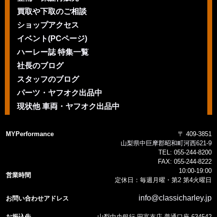
買取や下取のご相談
ショップアクセス
イベント(PCページ)
ハーレー誌 特集一覧
社長のブログ
スタッフのブログ
パーツ・ヤフオク出品中
現状他 車両・ヤフオク出品中
MYPerformance
〒 409-3851
山梨県中巨摩郡昭和町河西621-9
TEL:
055-244-8200
FAX:
055-244-8222
10:00-19:00
営業時間
定休日：毎週月曜・第2 第4火曜日
info@classicharley.jp
お問い合わせアドレス
お振込先
山梨中央銀行 田富支店 普通口座 634542