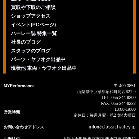
買取や下取のご相談
ショップアクセス
イベント(PCページ)
ハーレー誌 特集一覧
社長のブログ
スタッフのブログ
パーツ・ヤフオク出品中
現状他 車両・ヤフオク出品中
MYPerformance
〒 409-3851
山梨県中巨摩郡昭和町河西621-9
TEL:
055-244-8200
FAX:
055-244-8222
10:00-19:00
営業時間
定休日：毎週月曜・第2 第4火曜日
info@classicharley.jp
お問い合わせアドレス
お振込先
山梨中央銀行 田富支店 普通口座 634542