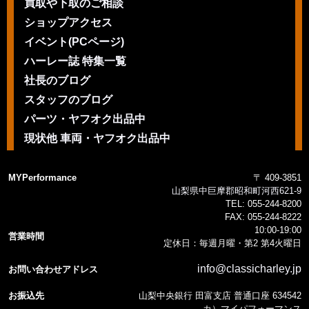
買取や下取のご相談
ショップアクセス
イベント(PCページ)
ハーレー誌 特集一覧
社長のブログ
スタッフのブログ
パーツ・ヤフオク出品中
現状他 車両・ヤフオク出品中
MYPerformance
〒 409-3851
山梨県中巨摩郡昭和町河西621-9
TEL:
055-244-8200
FAX:
055-244-8222
10:00-19:00
営業時間
定休日：毎週月曜・第2 第4火曜日
info@classicharley.jp
お問い合わせアドレス
お振込先
山梨中央銀行 田富支店 普通口座 634542
カ）マイパフォーマンス