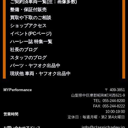
ご契約済車両一覧(注：画像多数)
整備・保証付販売
買取や下取のご相談
ショップアクセス
イベント(PCページ)
ハーレー誌 特集一覧
社長のブログ
スタッフのブログ
パーツ・ヤフオク出品中
現状他 車両・ヤフオク出品中
MYPerformance
〒 409-3851
山梨県中巨摩郡昭和町河西621-9
TEL:
055-244-8200
FAX:
055-244-8222
10:00-19:00
営業時間
定休日：毎週月曜・第2 第4火曜日
info@classicharley.jp
お問い合わせアドレス