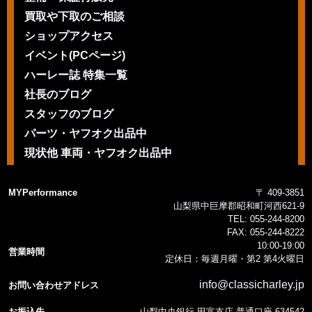
買取や下取のご相談
ショップアクセス
イベント(PCページ)
ハーレー誌 特集一覧
社長のブログ
スタッフのブログ
パーツ・ヤフオク出品中
現状他 車両・ヤフオク出品中
MYPerformance
〒 409-3851
山梨県中巨摩郡昭和町河西621-9
TEL:
055-244-8200
FAX:
055-244-8222
10:00-19:00
営業時間
定休日：毎週月曜・第2 第4火曜日
info@classicharley.jp
お問い合わせアドレス
お振込先
山梨中央銀行 田富支店 普通口座 634542