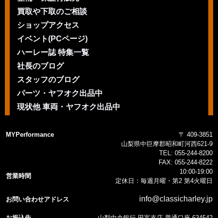
買取や下取のご相談
ショップアクセス
イベント(PCページ)
ハーレー誌 特集一覧
社長のブログ
スタッフのブログ
パーツ・ヤフオク出品中
現状他 車両・ヤフオク出品中
MYPerformance
〒 409-3851
山梨県中巨摩郡昭和町河西621-9
TEL:
055-244-8200
FAX:
055-244-8222
10:00-19:00
営業時間
定休日：毎週月曜・第2 第4火曜日
info@classicharley.jp
お問い合わせアドレス
お振込先
山梨中央銀行 田富支店 普通口座 634542