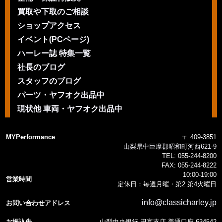
買取や下取のご相談
ショップアクセス
イベント(PCページ)
ハーレー誌 特集一覧
社長のブログ
スタッフのブログ
パーツ・ヤフオク出品中
現状他 車両・ヤフオク出品中
MYPerformance
〒 409-3851
山梨県中巨摩郡昭和町河西621-9
TEL:
055-244-8200
FAX:
055-244-8222
10:00-19:00
営業時間
定休日：毎週月曜・第2 第4火曜日
info@classicharley.jp
お問い合わせアドレス
お振込先
山梨中央銀行 田富支店 普通口座 634542