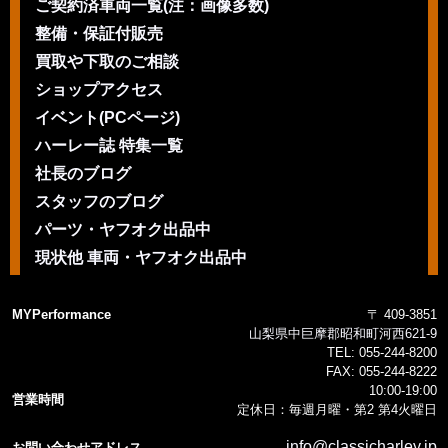
ご契約済車両一覧(注：画像多数)
整備・保証付販売
買取や下取のご相談
ショップアクセス
イベント(PCページ)
ハーレー誌 特集一覧
社長のブログ
スタッフのブログ
パーツ・ヤフオク出品中
現状他 車両・ヤフオク出品中
MYPerformance
〒 409-3851
山梨県中巨摩郡昭和町河西621-9
TEL:
055-244-8200
FAX:
055-244-8222
10:00-19:00
営業時間
定休日：毎週月曜・第2 第4火曜日
info@classicharley.jp
お問い合わせアドレス