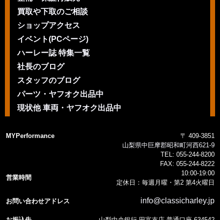
買取や下取のご相談
ショップアクセス
イベント(PCページ)
ハーレー誌 特集一覧
社長のブログ
スタッフのブログ
パーツ・ヤフオク出品中
現状他 車両・ヤフオク出品中
MYPerformance
〒 409-3851
山梨県中巨摩郡昭和町河西621-9
TEL:
055-244-8200
FAX:
055-244-8222
10:00-19:00
営業時間
定休日：毎週月曜・第2 第4火曜日
info@classicharley.jp
お問い合わせアドレス
お振込先
山梨中央銀行 田富支店 普通口座 634542