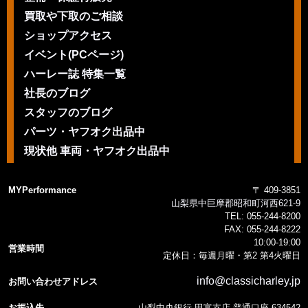
買取や下取のご相談
ショップアクセス
イベント(PCページ)
ハーレー誌 特集一覧
社長のブログ
スタッフのブログ
パーツ・ヤフオク出品中
現状他 車両・ヤフオク出品中
MYPerformance
〒 409-3851
山梨県中巨摩郡昭和町河西621-9
TEL:
055-244-8200
FAX:
055-244-8222
10:00-19:00
営業時間
定休日：毎週月曜・第2 第4火曜日
info@classicharley.jp
お問い合わせアドレス
お振込先
山梨中央銀行 田富支店 普通口座 634542