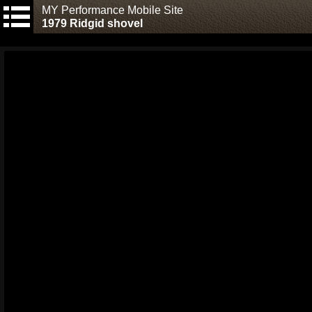
MY Performance Mobile Site
1979 Ridgid shovel