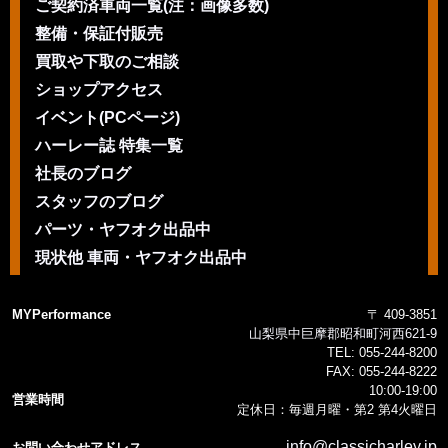
ご契約済車両一覧(注：画像多数)
整備・保証付販売
買取や下取のご相談
ショップアクセス
イベント(PCページ)
ハーレー誌 特集一覧
社長のブログ
スタッフのブログ
パーツ・ヤフオク出品中
現状他 車両・ヤフオク出品中
MYPerformance
〒 409-3851
山梨県中巨摩郡昭和町河西621-9
TEL:
055-244-8200
FAX:
055-244-8222
10:00-19:00
営業時間
定休日：毎週月曜・第2 第4火曜日
info@classicharley.jp
お問い合わせアドレス