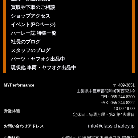
買取や下取のご相談
ショップアクセス
イベント(PCページ)
ハーレー誌 特集一覧
社長のブログ
スタッフのブログ
パーツ・ヤフオク出品中
現状他 車両・ヤフオク出品中
MYPerformance
〒 409-3851
山梨県中巨摩郡昭和町河西621-9
TEL:
055-244-8200
FAX:
055-244-8222
10:00-19:00
営業時間
定休日：毎週月曜・第2 第4火曜日
info@classicharley.jp
お問い合わせアドレス
お振込先
山梨中央銀行 田富支店 普通口座 634542