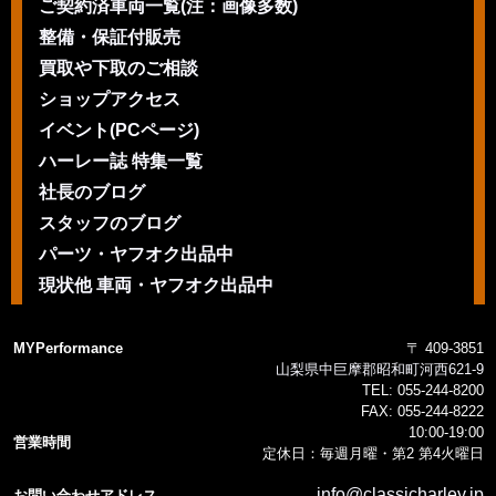
ご契約済車両一覧(注：画像多数)
整備・保証付販売
買取や下取のご相談
ショップアクセス
イベント(PCページ)
ハーレー誌 特集一覧
社長のブログ
スタッフのブログ
パーツ・ヤフオク出品中
現状他 車両・ヤフオク出品中
MYPerformance
〒 409-3851
山梨県中巨摩郡昭和町河西621-9
TEL:
055-244-8200
FAX:
055-244-8222
10:00-19:00
営業時間
定休日：毎週月曜・第2 第4火曜日
info@classicharley.jp
お問い合わせアドレス