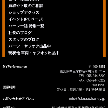
買取や下取のご相談
ショップアクセス
イベント(PCページ)
ハーレー誌 特集一覧
社長のブログ
スタッフのブログ
パーツ・ヤフオク出品中
現状他 車両・ヤフオク出品中
MYPerformance
〒 409-3851
山梨県中巨摩郡昭和町河西621-9
TEL:
055-244-8200
FAX:
055-244-8222
10:00-19:00
営業時間
定休日：毎週月曜・第2 第4火曜日
info@classicharley.jp
お問い合わせアドレス
お振込先
山梨中央銀行 田富支店 普通口座 634542