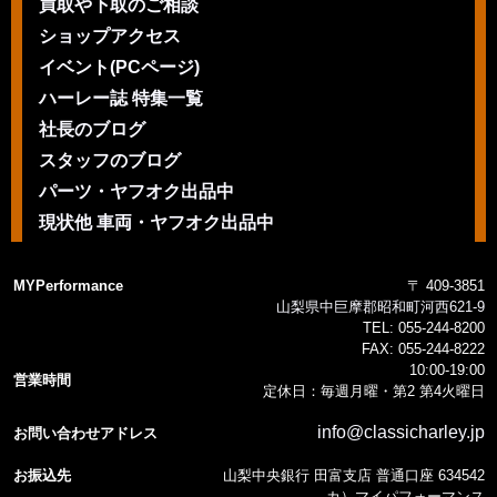
買取や下取のご相談
ショップアクセス
イベント(PCページ)
ハーレー誌 特集一覧
社長のブログ
スタッフのブログ
パーツ・ヤフオク出品中
現状他 車両・ヤフオク出品中
MYPerformance
〒 409-3851
山梨県中巨摩郡昭和町河西621-9
TEL:
055-244-8200
FAX:
055-244-8222
10:00-19:00
営業時間
定休日：毎週月曜・第2 第4火曜日
info@classicharley.jp
お問い合わせアドレス
お振込先
山梨中央銀行 田富支店 普通口座 634542
カ）マイパフォーマンス