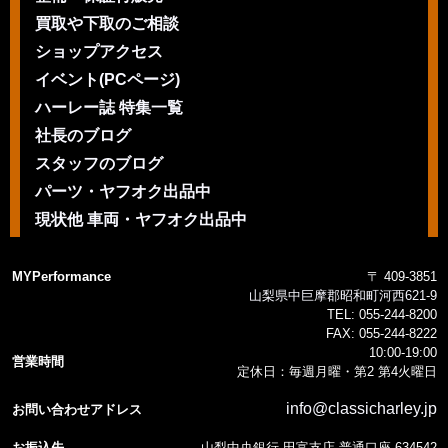
買取や下取のご相談
ショップアクセス
イベント(PCページ)
ハーレー誌 特集一覧
社長のブログ
スタッフのブログ
パーツ・ヤフオク出品中
現状他 車両・ヤフオク出品中
MYPerformance
〒 409-3851
山梨県中巨摩郡昭和町河西621-9
TEL:
055-244-8200
FAX:
055-244-8222
10:00-19:00
営業時間
定休日：毎週月曜・第2 第4火曜日
info@classicharley.jp
お問い合わせアドレス
お振込先
山梨中央銀行 田富支店 普通口座 634542