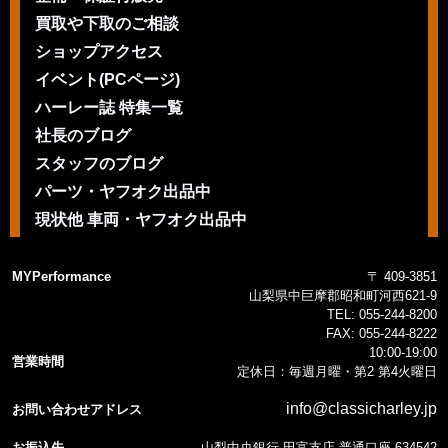
買取や下取のご相談
ショップアクセス
イベント(PCページ)
ハーレー誌 特集一覧
社長のブログ
スタッフのブログ
パーツ・ヤフオク出品中
現状他 車両・ヤフオク出品中
MYPerformance
〒 409-3851
山梨県中巨摩郡昭和町河西621-9
TEL:
055-244-8200
FAX:
055-244-8222
10:00-19:00
営業時間
定休日：毎週月曜・第2 第4火曜日
info@classicharley.jp
お問い合わせアドレス
お振込先
山梨中央銀行 田富支店 普通口座 634542