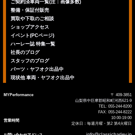
ご契約済車両一覧(注：画像多数)
整備・保証付販売
買取や下取のご相談
ショップアクセス
イベント(PCページ)
ハーレー誌 特集一覧
社長のブログ
スタッフのブログ
パーツ・ヤフオク出品中
現状他 車両・ヤフオク出品中
MYPerformance
〒 409-3851
山梨県中巨摩郡昭和町河西621-9
TEL:
055-244-8200
FAX:
055-244-8222
10:00-19:00
営業時間
定休日：毎週月曜・第2 第4火曜日
info@classicharley.jp
お問い合わせアドレス