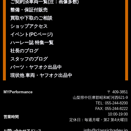
ご契約済車両一覧(注：画像多数)
整備・保証付販売
買取や下取のご相談
ショップアクセス
イベント(PCページ)
ハーレー誌 特集一覧
社長のブログ
スタッフのブログ
パーツ・ヤフオク出品中
現状他 車両・ヤフオク出品中
MYPerformance
〒 409-3851
山梨県中巨摩郡昭和町河西621-9
TEL:
055-244-8200
FAX:
055-244-8222
10:00-19:00
営業時間
定休日：毎週月曜・第2 第4火曜日
info@classicharley.jp
お問い合わせアドレス