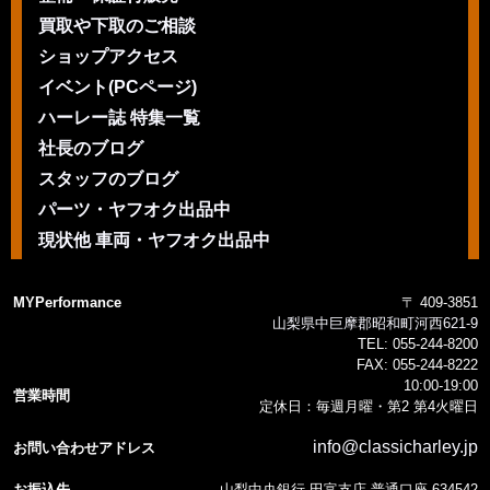
買取や下取のご相談
ショップアクセス
イベント(PCページ)
ハーレー誌 特集一覧
社長のブログ
スタッフのブログ
パーツ・ヤフオク出品中
現状他 車両・ヤフオク出品中
MYPerformance
〒 409-3851
山梨県中巨摩郡昭和町河西621-9
TEL:
055-244-8200
FAX:
055-244-8222
10:00-19:00
営業時間
定休日：毎週月曜・第2 第4火曜日
info@classicharley.jp
お問い合わせアドレス
お振込先
山梨中央銀行 田富支店 普通口座 634542