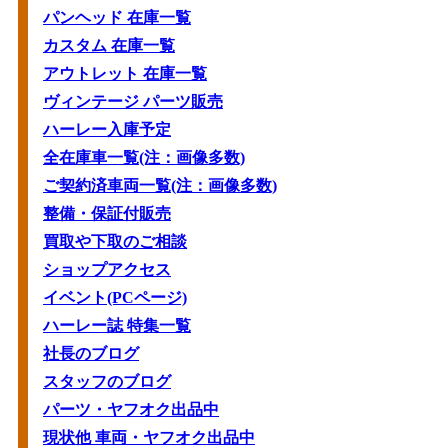
パンヘッド 在庫一覧
カスタム 在庫一覧
アウトレット 在庫一覧
ヴィンテージ パーツ販売
ハーレー入庫予定
全在庫車一覧(注：画像多数)
ご契約済車両一覧(注：画像多数)
整備・保証付販売
買取や下取のご相談
ショップアクセス
イベント(PCページ)
ハーレー誌 特集一覧
社長のブログ
スタッフのブログ
パーツ・ヤフオク出品中
現状他 車両・ヤフオク出品中