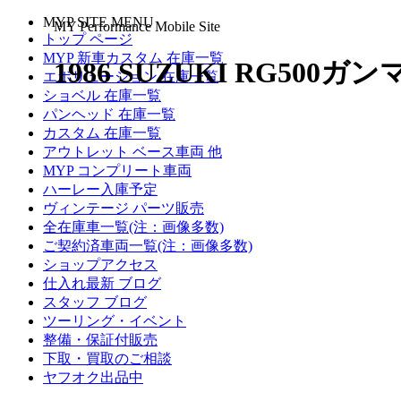
MYP SITE MENU
MY Performance Mobile Site
トップ ページ
MYP 新車カスタム 在庫一覧
1986 SUZUKI RG500ガン
エボリューション 在庫一覧
ショベル 在庫一覧
パンヘッド 在庫一覧
カスタム 在庫一覧
アウトレット ベース車両 他
MYP コンプリート車両
ハーレー入庫予定
ヴィンテージ パーツ販売
全在庫車一覧(注：画像多数)
ご契約済車両一覧(注：画像多数)
ショップアクセス
仕入れ最新 ブログ
スタッフ ブログ
ツーリング・イベント
整備・保証付販売
下取・買取のご相談
ヤフオク出品中