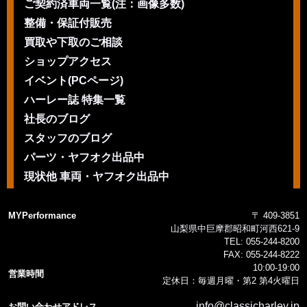
ご契約済車両一覧(注：画像多数)
整備・保証付販売
買取や下取のご相談
ショップアクセス
イベント(PCページ)
ハーレー誌 特集一覧
社長のブログ
スタッフのブログ
パーツ・ヤフオク出品中
現状他 車両・ヤフオク出品中
MYPerformance
〒 409-3851
山梨県中巨摩郡昭和町河西621-9
TEL:
055-244-8200
FAX:
055-244-8222
10:00-19:00
営業時間
定休日：毎週月曜・第2 第4火曜日
info@classicharley.jp
お問い合わせアドレス