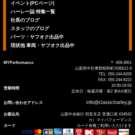
イベント(PCページ)
ハーレー誌 特集一覧
社長のブログ
スタッフのブログ
パーツ・ヤフオク出品中
現状他 車両・ヤフオク出品中
MYPerformance
〒 409-3851
山梨県中巨摩郡昭和町河西621-9
TEL:
055-244-8200
FAX:
055-244-8222
10:00-19:00
営業時間
定休日：毎週月曜・第2 第4火曜日
info@classicharley.jp
お問い合わせアドレス
お振込先
山梨中央銀行 田富支店 普通口座 634542
カ）マイパフォーマンス
カード
カード各種ご利用いただけます