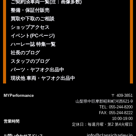
ご契約済車両一覧(注：画像多数)
整備・保証付販売
買取や下取のご相談
ショップアクセス
イベント(PCページ)
ハーレー誌 特集一覧
社長のブログ
スタッフのブログ
パーツ・ヤフオク出品中
現状他 車両・ヤフオク出品中
MYPerformance
〒 409-3851
山梨県中巨摩郡昭和町河西621-9
TEL:
055-244-8200
FAX:
055-244-8222
10:00-19:00
営業時間
定休日：毎週月曜・第2 第4火曜日
info@classicharley.jp
お問い合わせアドレス