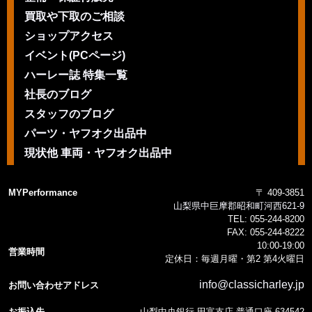
買取や下取のご相談
ショップアクセス
イベント(PCページ)
ハーレー誌 特集一覧
社長のブログ
スタッフのブログ
パーツ・ヤフオク出品中
現状他 車両・ヤフオク出品中
MYPerformance
〒 409-3851
山梨県中巨摩郡昭和町河西621-9
TEL:
055-244-8200
FAX:
055-244-8222
10:00-19:00
営業時間
定休日：毎週月曜・第2 第4火曜日
info@classicharley.jp
お問い合わせアドレス
お振込先
山梨中央銀行 田富支店 普通口座 634542